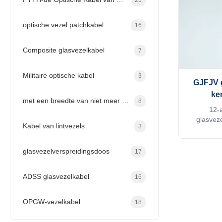
optische vezel patchkabel
16
Composite glasvezelkabel
7
Militaire optische kabel
3
GJFJV g
ke
met een breedte van niet meer dan 50 mm
8
glas
12-
glasvez
Kabel van lintvezels
3
LSZH/PVC
en 4-
binnennetw
glasvezelverspreidingsdoos
17
en v
duur
ADSS glasvezelkabel
16
OPGW-vezelkabel
18