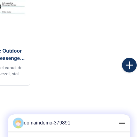
c Outdoor
Messenger
7A1
l vanuit de
ezel, stalen
/PE-mantel.
, eenvoudige
e veiligheid
n en buiten.
domaindemo-379891