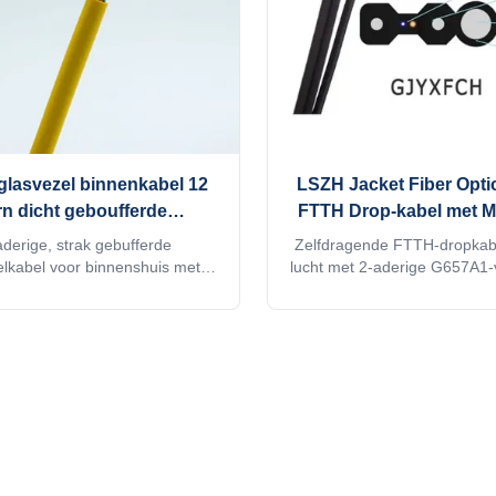
lasvezel binnenkabel 12
LSZH Jacket Fiber Opti
rn dicht geboufferde
FTTH Drop-kabel met 
vezelkabel Gele kleur
Wire 2 Core G65
aderige, strak gebufferde
Zelfdragende FTTH-dropkabe
elkabel voor binnenshuis met
lucht met 2-aderige G657A1-v
-mantel, aramidegarensterkte
boodschapperdraad en LSZH
24 kernopties. Ideaal voor
Beschikt over duurzaamheid
erken, apparatuuraansluitingen
installatie en vlambestendig
loerinstallaties met hoge
voor telecomnetwerken binne
zaamheid en flexibiliteit.