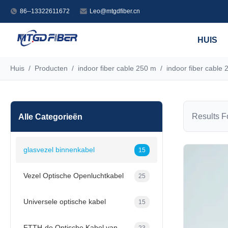
86--13322611672
Leo@mtgdfiber.cn
HUIS
Huis
/
Producten
/
indoor fiber cable 250 m
/
indoor fiber cable
Results Fo
Alle Categorieën
glasvezel binnenkabel
15
Vezel Optische Openluchtkabel
25
Universele optische kabel
15
FTTH-de Optische Kabel van de Dalingsvezel
23