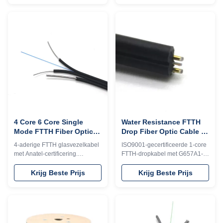
luchtinstallaties en snelle
treksterkte. Duurzaam,
optische netwerken.
lichtgewicht en ideaal voor
FTTH-projecten.
4 Core 6 Core Single
Water Resistance FTTH
Mode FTTH Fiber Optic
Drop Fiber Optic Cable 1
Drop Cable With Anatel
Core 1km Plywood Drum
4-aderige FTTH glasvezelkabel
ISO9001-gecertificeerde 1-core
Single Mode
met Anatel-certificering.
FTTH-dropkabel met G657A1-
Beschikt over stalen
vezel, LSZH-mantel en stalen
koerierdraad, LSZH/PVC-mantel
messenger. Beschikt over
Krijg Beste Prijs
Krijg Beste Prijs
en G652D single-mode
eenvoudig strippen, een droog
glasvezel. Gebouwd voor
ontwerp en een verpakking van
duurzaamheid in
1 km multiplex in vaten voor
buitenantenne-installaties met
betrouwbare installaties
uitstekende buigweerstand en
binnenshuis.