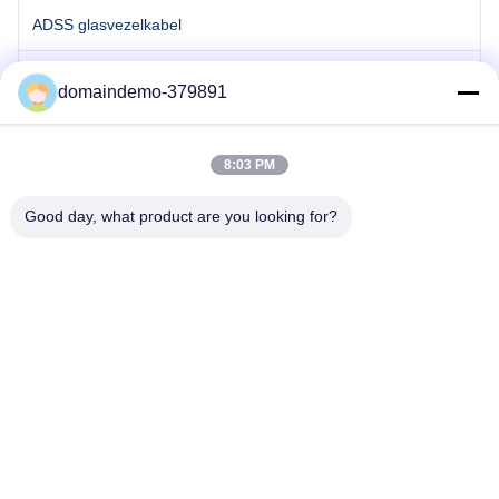
ADSS glasvezelkabel
OPGW Fiber Cable
domaindemo-379891
8:03 PM
Mr. Leo
Good day, what product are you looking for?
Leo@mtgdfiber.cn
+8613322611672
12318295912
Onderzoek Nu