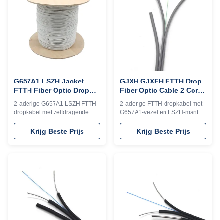
transmissieprestaties.
G657A1 LSZH Jacket
GJXH GJXFH FTTH Drop
FTTH Fiber Optic Drop
Fiber Optic Cable 2 Core
Cable Fig 8 Self
G657A Wire Novel Flute
2-aderige G657A1 LSZH FTTH-
2-aderige FTTH-dropkabel met
Supporting 2 Core
Design
dropkabel met zelfdragende
G657A1-vezel en LSZH-mantel.
staaldraad. Beschikt over een
Beschikt over een lage
treksterkte van 100/200N, CE-
buiggevoeligheid, hoge
Krijg Beste Prijs
Krijg Beste Prijs
certificering en duurzaamheid
druk-/treksterkte en
voor FTTH-projecten in de open
vlamvertragende veiligheid.
lucht. Ideaal voor snelle
ISO9001 gecertificeerd voor
optische netwerkverbindingen.
betrouwbare FTTH/FTTX-
netwerken.