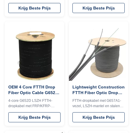
staaldraadsterkte, 4 single-
G657A/G652D-vezels. Beschikt
mode kernen en LSZH-mantel.
over een lage buiggevoeligheid,
Krijg Beste Prijs
Krijg Beste Prijs
Ideaal voor luchtdruppels over
LSZH vlamvertragende mantel,
grote overspanningen, met
FRP-sterkte-element en
duurzaamheid, eenvoudige
compact ontwerp. Ideaal voor
installatie en betrouwbare
FTTH horizontale bekabeling
prestaties.
met uitstekende drukvastheid en
eenvoudige installatie.
OEM 4 Core FTTH Drop
Lightweight Construction
Fiber Optic Cable G652D
FTTH Fiber Optic Drop
LSZH FRP Kfrp IEC 60794
Cable 1 2 4 Core
4-core G652D LSZH FTTH-
FTTH-dropkabel met G657A1-
Standard
GJYXFCH G657A1
dropkabel met FRP/KFRP-
vezel, LSZH-mantel en stalen
sterkteleden. Conform IEC
boodschappersdraad. Gebouwd
60794, CE/ROHS-
voor duurzaamheid (-40°C tot
Krijg Beste Prijs
Krijg Beste Prijs
gecertificeerd. Beschikt over
+70°C) en eenvoudige antenne-
een lage buiggevoeligheid,
installatie in FTTH-
kreuk-/trekweerstand,
buitennetwerken.