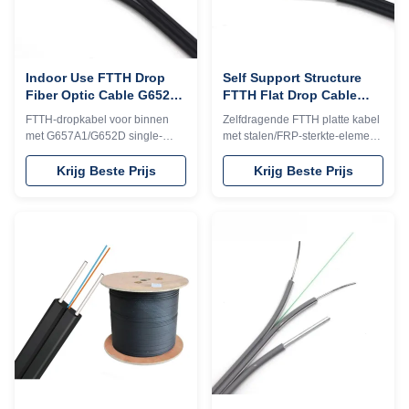
Indoor Use FTTH Drop
Self Support Structure
Fiber Optic Cable G652D
FTTH Flat Drop Cable
G657A1 GJXH LSZH
G652D G657A Steel Fiber
FTTH-dropkabel voor binnen
Zelfdragende FTTH platte kabel
Sheath 100N
Optic Wire
met G657A1/G652D single-
met stalen/FRP-sterkte-element.
mode glasvezel. Voorzien van
Voorzien van G657A1/G652D
LSZH brandvertragende jas,
single-mode vezels, LSZH/PVC-
Krijg Beste Prijs
Krijg Beste Prijs
droog ontwerp en hoge
mantel, uitstekende kreuk- en
flexibiliteit. Ideaal voor FTTH-,
slagvastheid. Ideaal voor FTTH-
LAN- en horizontale/riser-
implementatie binnen en buiten.
toepassingen binnenshuis.