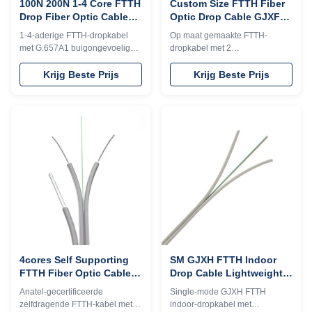
100N 200N 1-4 Core FTTH
Custom Size FTTH Fiber
Drop Fiber Optic Cable
Optic Drop Cable GJXFH
G.657A1 Bend Insensitive
4 Core 2 Core With LSZH
1-4-aderige FTTH-dropkabel
Op maat gemaakte FTTH-
LSZH Sheath
Outer Jacket
met G.657A1 buigongevoelige
dropkabel met 2
vezel en LSZH-mantel. Beschikt
G657A1/G652D-vezels, LSZH-
over uitstekende duurzaamheid,
mantel en stalen
Krijg Beste Prijs
Krijg Beste Prijs
compact ontwerp en
boodschappersdraad. Gebouwd
betrouwbare prestaties voor
voor duurzaamheid,
veeleisende FTTH-installaties.
luchtinstallatie en
hogesnelheidsnetwerken in
FTTH-projecten.
4cores Self Supporting
SM GJXH FTTH Indoor
FTTH Fiber Optic Cable
Drop Cable Lightweight
Singlemode FTTH Wire
Design G657A G652D 1 2
Anatel-gecertificeerde
Single-mode GJXH FTTH
1km 2km Per Drum
4 Core
zelfdragende FTTH-kabel met
indoor-dropkabel met