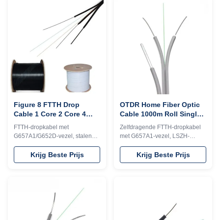
vlamvertragende mantel. Ideaal
voor FTTH outdoor-indoor-
implementatie.
Figure 8 FTTH Drop
OTDR Home Fiber Optic
Cable 1 Core 2 Core 4
Cable 1000m Roll Single
Core G652D Fiber Wire
Core FTTH Fiber Drop
FTTH-dropkabel met
Zelfdragende FTTH-dropkabel
Cable
G657A1/G652D-vezel, stalen
met G657A1-vezel, LSZH-
boodschapperdraad voor een
mantel en stalen
treksterkte van 100/200N,
boodschappersdraad. Ideaal
Krijg Beste Prijs
Krijg Beste Prijs
LSZH-mantel en lage
voor FTTH-projecten in de
buiggevoeligheid. Ideaal voor
buitenlucht, met duurzaamheid,
FTTH/FTTX-netwerken met
eenvoudige installatie en hoge
eenvoudige installatie en
prestaties.
vlamvertragende veiligheid.