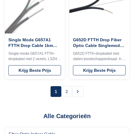
Single Mode G657A1
G652D FTTH Drop Fiber
FTTH Drop Cable 1km
Optic Cable Singlemode
2km 3km Plywood Drum
For Messenger
Single-mode G657A1 FTTH-
G652D FTTH-dropkabel met
Telecommunication
dropkabel met 2 vezels, LSZH-
stalen boodschapperdraad. 4-
Cable
mantel en
core single-mode, LSZH-mantel,
staaldraadondersteuning.
uitstekende buigweerstand.
Krijg Beste Prijs
Krijg Beste Prijs
Beschikt over een hoge
Ideaal voor FTTH-installaties
treksterkte (100/200N),
binnen en buiten. Gratis
duurzaamheid (-40°C tot +70°C)
monsters beschikbaar.
en eenvoudige installatie.
1
2
Ideaal voor buitenantenne
FTTH-projecten.
Alle Categorieën