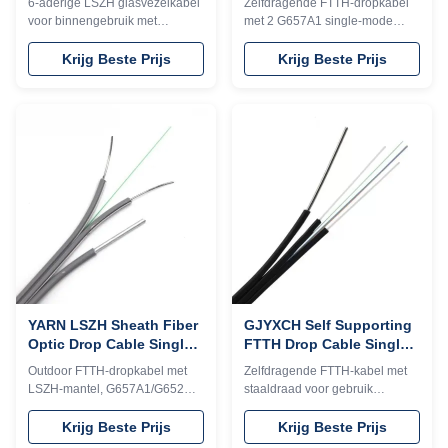
6-aderige LSZH glasvezelkabel
Zelfdragende FTTH-dropkabel
Cable
Indoor Fiber Optic Cable
voor binnengebruik met
met 2 G657A1 single-mode
G657A1/G652D-vezels.
vezels, LSZH-mantel en
Beschikt over een kleine
staaldraadversterking. Ideaal
Krijg Beste Prijs
Krijg Beste Prijs
diameter, een droog ontwerp,
voor buitenantenne-installaties
een halogeenvrije
en biedt duurzaamheid,
brandvertragende mantel en
gemakkelijke identificatie en
niet-metalen sterkte-elementen.
betrouwbare snelle
Ideaal voor FTTH-, LAN- en
netwerkprestaties.
indoor-riser-toepassingen.
YARN LSZH Sheath Fiber
GJYXCH Self Supporting
Optic Drop Cable Single
FTTH Drop Cable Single
Mode G657A1 G652D
Mode With Steel Wire
Outdoor FTTH-dropkabel met
Zelfdragende FTTH-kabel met
LSZH-mantel, G657A1/G652D
staaldraad voor gebruik
single-mode vezels, stalen
buitenshuis in de lucht. Beschikt
messenger-ondersteuning en
over 2 G657A1 single-mode
Krijg Beste Prijs
Krijg Beste Prijs
hoge treksterkte. Ideaal voor
vezels, LSZH-mantel en 200N