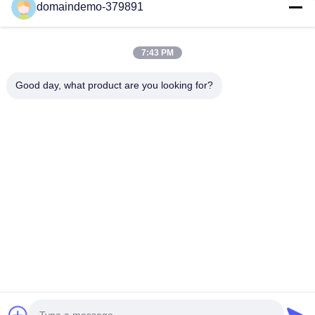
domaindemo-379891
produits respectent et dépassent les normes
internationales en matière mécanique et
environnementale.
7:43 PM
Applications éprouvées :
Des réseaux de
Good day, what product are you looking for?
communication centraux et des infrastructures de
bâtiments intelligents à la surveillance de sécurité
haute définition, nos câbles constituent l'épine
dorsale d'une transmission de données fiable pour
les clients du monde entier.
Aperçu
Produits
A propos de nous
Visite d'usine
Contrôle de la qualité
Contact
Demande de soumission
© 2026 Dongguan Mingtong Optoelectronics Co., Ltd. All Rights Reserved.