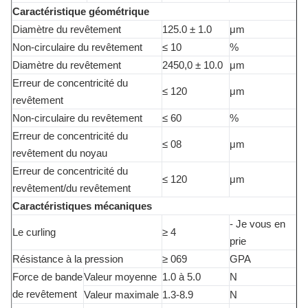
Caractéristique géométrique
Diamètre du revêtement
125.0 ± 1.0
μm
Non-circulaire du revêtement
≤ 10
%
Diamètre du revêtement
2450,0 ± 10.0
μm
Erreur de concentricité du
≤ 120
μm
revêtement
Non-circulaire du revêtement
≤ 60
%
Erreur de concentricité du
≤ 08
μm
revêtement du noyau
Erreur de concentricité du
≤ 120
μm
revêtement/du revêtement
Caractéristiques mécaniques
- Je vous en
Le curling
≥ 4
prie
Résistance à la pression
≥ 069
GPA
Force de bande
Valeur moyenne
1.0 à 5.0
N
de revêtement
Valeur maximale
1.3-8.9
N