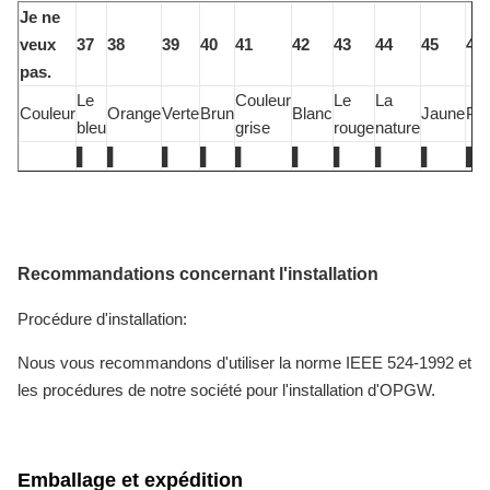
Je ne
veux
37
38
39
40
41
42
43
44
45
46
pas.
Le
Couleur
Le
La
Couleur
Orange
Verte
Brun
Blanc
Jaune
Po
bleu
grise
rouge
nature
▌
▌
▌
▌
▌
▌
▌
▌
▌
▌
Recommandations concernant l'installation
Procédure d'installation:
Nous vous recommandons d'utiliser la norme IEEE 524-1992 et
les procédures de notre société pour l'installation d'OPGW.
Emballage et expédition