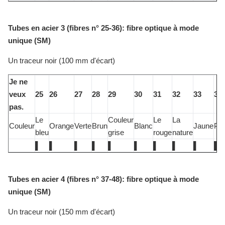
Tubes en acier 3 (fibres n° 25-36): fibre optique à mode
unique (SM)
Un traceur noir (100 mm d'écart)
Je ne
veux
25
26
27
28
29
30
31
32
33
34
pas.
Le
Couleur
Le
La
Couleur
Orange
Verte
Brun
Blanc
Jaune
Po
bleu
grise
rouge
nature
▌
▌
▌
▌
▌
▌
▌
▌
▌
▌
Tubes en acier 4 (fibres n° 37-48): fibre optique à mode
unique (SM)
Un traceur noir (150 mm d'écart)