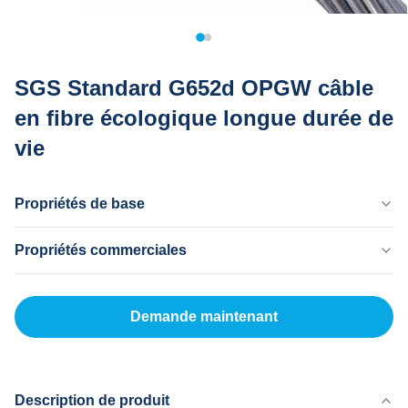
SGS Standard G652d OPGW câble
en fibre écologique longue durée de
vie
Propriétés de base
Pays D'Origine
Propriétés commerciales
Dongguan Chine
Nom De La Marque
MOQ
MingTong
20km
Demande maintenant
Certificat
Prix Unitaire
ISO
500-5000RNB/KM
Mode De Paiement
LC, T/T
Description de produit