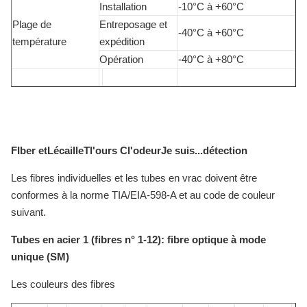
Installation
-10°C à +60°C
Plage de
Entreposage et
-40°C à +60°C
température
expédition
Opération
-40°C à +80°C
F
Iber et
L
écaille
T
l'ours
C
l'odeur
Je suis...
détection
Les fibres individuelles et les tubes en vrac doivent être
conformes à la norme TIA/EIA-598-A et au code de couleur
suivant.
Tubes en acier 1 (fibres n° 1-12): fibre optique à mode
unique (SM)
Les couleurs des fibres