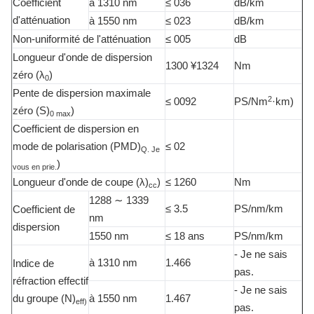
Coefficient
à 1310 nm
≤ 036
dB/km
d'atténuation
à 1550 nm
≤ 023
dB/km
Non-uniformité de l'atténuation
≤ 005
dB
Longueur d'onde de dispersion
1300 ¥1324
Nm
zéro (λ
)
0
Pente de dispersion maximale
2
≤ 0092
PS/Nm
·km)
zéro (S)
)
0 max
Coefficient de dispersion en
mode de polarisation (PMD)
≤ 02
Q. Je
)
vous en prie.
Longueur d'onde de coupe (λ)
)
≤ 1260
Nm
cc
1288 ∼ 1339
≤ 3.5
PS/nm/km
Coefficient de
nm
dispersion
1550 nm
≤ 18 ans
PS/nm/km
- Je ne sais
à 1310 nm
1.466
Indice de
pas.
réfraction effectif
- Je ne sais
du groupe (N)
à 1550 nm
1.467
eff)
pas.