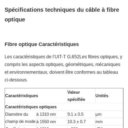
Capacité D'Approvisionnement
Spécifications techniques du câble à fibre
200km/Day
optique
Fibre optique
Caractéristiques
Les caractéristiques de l'UIT-T G.652Les fibres optiques, y
compris les aspects optiques, géométriques, mécaniques
et environnementaux, doivent être conformes au tableau
ci-dessous.
Valeur
Caractéristiques
Unités
spécifiée
Caractéristiques optiques
Diamètre du
à 1310 nm
9.1 ± 0.5
μm
champ de mode
à 1550 nm
10.3 ± 0.7
mm