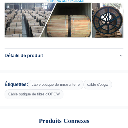
Détails de produit
Fiber Count:
12-72 fibres
Fiber:
Étiquettes:
câble optique de mise à terre
câble d'opgw
G652D, G657A1, G657A2
Package:
Câble optique de fibre d'OPGW
bobine fer-en bois
Orientation Of Outer Strands:
Gauche / droite
Produits Connexes
Bending Radius: