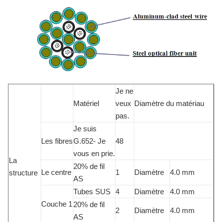
Je ne
Matériel
veux
Diamètre du matériau
pas.
Je suis
Les fibres
G.652- Je
48
vous en prie.
La
20% de fil
Le centre
1
Diamètre
4.0 mm
structure
AS
Tubes SUS
4
Diamètre
4.0 mm
Couche 1
20% de fil
2
Diamètre
4.0 mm
AS