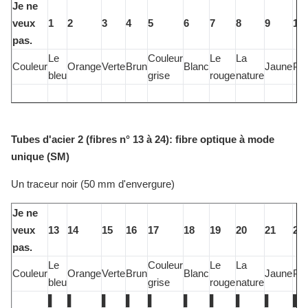
Je ne
veux
1
2
3
4
5
6
7
8
9
10
pas.
Le
Couleur
Le
La
Couleur
Orange
Verte
Brun
Blanc
Jaune
Po
bleu
grise
rouge
nature
Tubes d'acier 2 (fibres n° 13 à 24): fibre optique à mode
unique (SM)
Un traceur noir (50 mm d'envergure)
Je ne
veux
13
14
15
16
17
18
19
20
21
22
pas.
Le
Couleur
Le
La
Couleur
Orange
Verte
Brun
Blanc
Jaune
Po
bleu
grise
rouge
nature
▌
▌
▌
▌
▌
▌
▌
▌
▌
▌