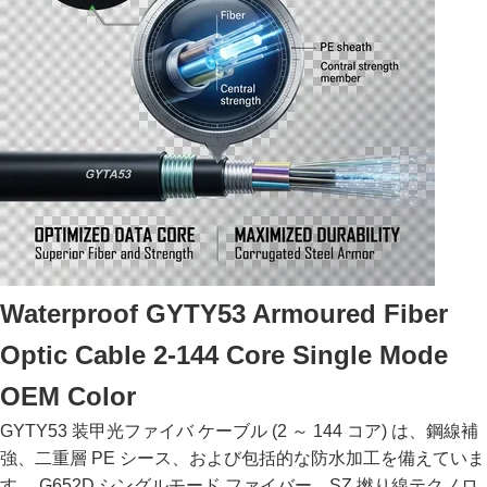
Amaid高く適用範囲が広いヤーン
Cable Color:
黒
Highlight:
24コアすべての誘電性ファイバーケーブル、アンチトラッキング
すべての誘電性ファイバーケーブル、24コアセルフサポート光フ
ァイバーケーブル
Name:
ADSSケーブル
High Light:
Anti Tracking ADSS Fiber Optic Cable
,
ADSS Fiber Optic Cable 24 Core
,
Waterproof GYTY53 Armoured Fiber
adss cable For Power Distribution
Optic Cable 2-144 Core Single Mode
OEM Color
GYTY53 装甲光ファイバ ケーブル (2 ～ 144 コア) は、鋼線補
強、二重層 PE シース、および包括的な防水加工を備えていま
す。 G652D シングルモード ファイバー、SZ 撚り線テクノロ