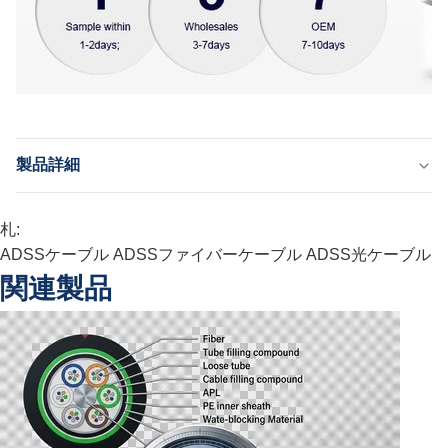
製品詳細
Model No:
札:
ADSS
Fiber:
ADSSケーブル
ADSSファイバーケーブル
ADSS光ケーブル
G652D、G657A1、G657A2
関連製品
TypeLoose Tube Material& Filling Material:
PBT&Jerry
Color Of Loose Tube:
青、オレンジ、緑、ブラウン、赤い等
Core Moisture Protection Methodology:
水ブロックテープまたは充填化合物
Strength Material: