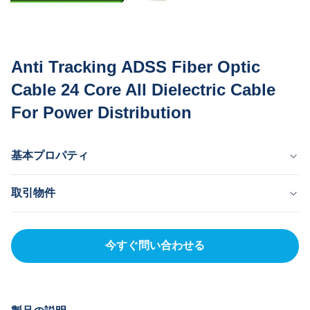
Anti Tracking ADSS Fiber Optic
Cable 24 Core All Dielectric Cable
For Power Distribution
基本プロパティ
原産国
取引物件
ドン・グアン 中国
ブランド名
MOQ
MingTong
20km
今すぐ問い合わせる
証明書
単価
ISO
500-5000RNB/KM
製品型式
支払方法
ADSS
LC、T/T