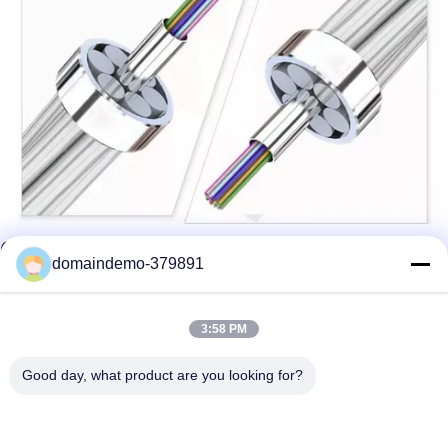
G652D G657A1 G657A2 OPGW Fiber
domaindemo-379891
Cable Ground Wire 36 Core Outdoor
Use
3:58 PM
Product Description OPGW Optical Ground Wire 36 Core
Good day, what product are you looking for?
Outdoor Aerial Fiber Optic Cable The central stainless steel
tube is surrounded by single or double layers of aluminum clad
steel wires(ACS) or mix ACS wires and aluminum alloy wires.