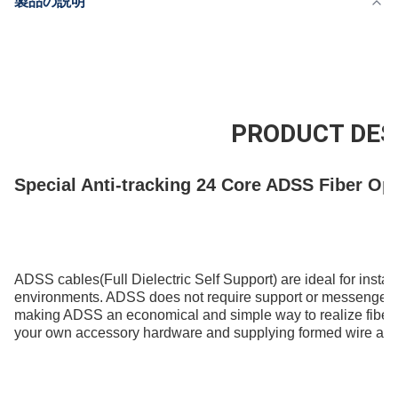
製品の説明
供給能力
200km/Day
PRODUCT DES
Special Anti-tracking 24 Core ADSS Fiber Opt
ADSS cables
(Full Dielectric Self Support)
are ideal for instal
environments. ADSS does not require support or messenger lin
making ADSS an economical and simple way to realize fiber op
your own accessory hardware and supplying formed wire acc