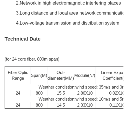
2.Network in high electromagnetic interfering places
3.Long distance and local area network communication
4.Low-voltage transmission and distribution system
Technical Date
(for 24 core fiber, 800m span)
Fiber Optic
Out-
Linear Expand
Span(M)
Module(N/)
Range
diameter(MM)
Coefficient(1/
Weather condistion:wind speed: 35m/s and 0mm
24
800
15.5
2.86X10
0.02X10
Weather condistion:wind speed: 10m/s and 5mm
24
800
14.5
2.33X10
0.11X10