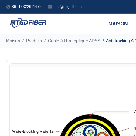
86--13322611672
Leo@mtgdfiber.cn
MAISON
Maison
/
Produits
/
Cable à fibre optique ADSS
/
Anti-tracking AD