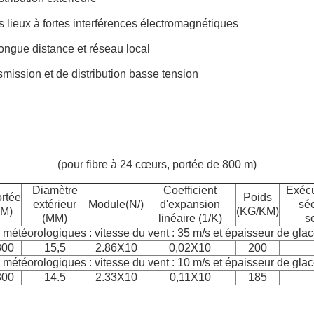
 lieux à fortes interférences électromagnétiques
ongue distance et réseau local
mission et de distribution basse tension
(pour fibre à 24 cœurs, portée de 800 m)
Diamètre
Coefficient
Exécu
rtée
Poids
extérieur
Module(N/)
d'expansion
séc
(M)
(KG/KM)
(MM)
linéaire (1/K)
s
 météorologiques : vitesse du vent : 35 m/s et épaisseur de gla
800
15,5
2.86X10
0,02X10
200
 météorologiques : vitesse du vent : 10 m/s et épaisseur de gla
800
14.5
2.33X10
0,11X10
185