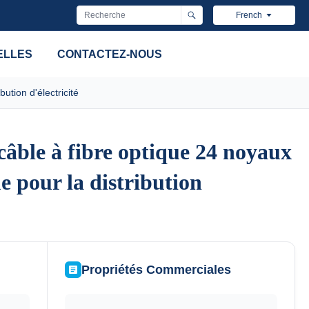
French
ELLES
CONTACTEZ-NOUS
ution d'électricité
âble à fibre optique 24 noyaux
âble à fibre optique 24 noyaux
ue pour la distribution
ue pour la distribution
Propriétés Commerciales