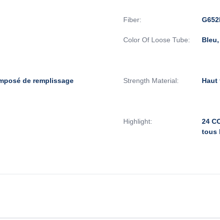
Fiber:
G652
Color Of Loose Tube:
Bleu,
mposé de remplissage
Strength Material:
Haut 
Highlight:
24 CO
tous 