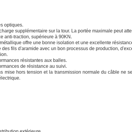
es optiques.
charge supplémentaire sur la tour. La portée maximale peut att
e anti-traction, supérieure à 90KN.
 métallique offre une bonne isolation et une excellente résistance
le des fils d'aramide avec un bon processus de production, d'ex
ion.
ormances résistantes aux balles.
ormances de résistance au suivi.
sans mise hors tension et la transmission normale du câble ne s
électrique.
stribution extérieure