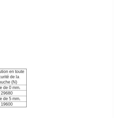
tion en toute
urité de la
ouche (N)
ce de 0 mm.
29680
ce de 5 mm.
19600