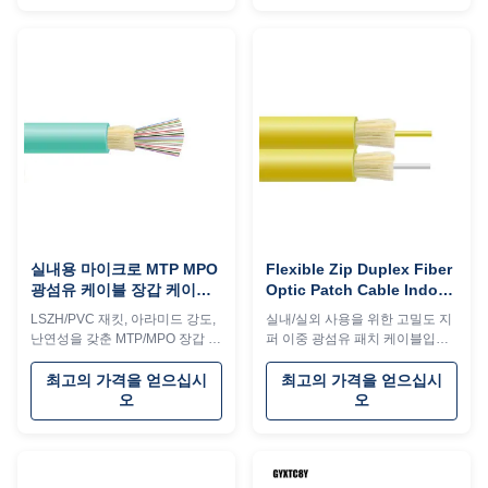
리케이션을 위해 OM1-OM4 다중
모드 및 OS2 단일 모드 광섬유를
지원합니다.
실내용 마이크로 MTP MPO
Flexible Zip Duplex Fiber
광섬유 케이블 장갑 케이블
Optic Patch Cable Indoor
불 retardant
Outdoor OEM Color High
LSZH/PVC 재킷, 아라미드 강도,
실내/실외 사용을 위한 고밀도 지
Density
난연성을 갖춘 MTP/MPO 장갑 섬
퍼 이중 광섬유 패치 케이블입니
유 케이블(2-24 코어). 데이터 센
다. 유연한 PVC/LSZH 재킷, 난연
터, LAN/SAN에 이상적입니다. 맞
성 구조가 특징이며 피그테일 또
최고의 가격을 얻으십시
최고의 가격을 얻으십시
춤형 섬유 브랜드 및 색상을 사용
는 패치 코드로 작동합니다.
오
오
할 수 있습니다.
Corning/YOFC 섬유 및 맞춤형 옵
션과 함께 사용할 수 있습니다.