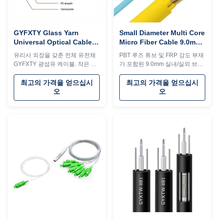
GYFXTY Glass Yarn
Small Diameter Multi Core
Universal Optical Cable
Micro Fiber Cable 9.0mm
All Dielectric Fiber Optic
SM Fiber Optic Breakout
유리사 외장을 갖춘 전체 유전체
PBT 루즈 튜브 및 FRP 강도 부재
Cable Custom Length
Cable
GYFXTY 광섬유 케이블. 작은 직
가 포함된 9.0mm 실내/실외 브레
경, FRP 강도의 부재, 넓은 온도
이크아웃 케이블. 2~12개 코어,
범위(-50℃~+70℃), 접합이 용이
단일 모드, 맞춤형 길이로 제공됩
최고의 가격을 얻으십시
최고의 가격을 얻으십시
한 반건식 코어가 특징입니다. 실
니다. 쉬운 접합을 위한 반건식 코
오
오
내/실외 장거리 송풍 설치에 이상
어와 -50℃ ~ +70℃ 온도 범위가
적입니다.
특징입니다.