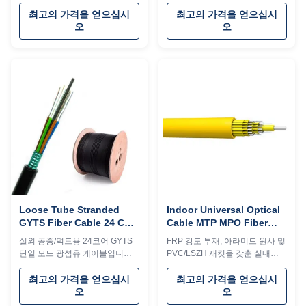
사용에 이상적이며 습기/설치류
와이어 강도, PE 외장 및 방수 기
방지 및 사용자 정의가 가능합니
술이 특징입니다. -40°C ~ +70°C
최고의 가격을 얻으십시
최고의 가격을 얻으십시
다. 내구성이 뛰어난 B2B 애플리
에서 내구성이 뛰어나고 인장/압
오
오
케이션을 위한 G.657A2 단일 모
쇄 저항이 뛰어납니다.
드 파이버, LSZH 재킷 및 뛰어난
인장 강도가 특징입니다.
Loose Tube Stranded
Indoor Universal Optical
GYTS Fiber Cable 24 Core
Cable MTP MPO Fiber
Fiber Optic Cable Single
Breakout Cable 2 Core -
실외 공중/덕트용 24코어 GYTS
FRP 강도 부재, 아라미드 원사 및
Mode
24 Core
단일 모드 광섬유 케이블입니다.
PVC/LSZH 재킷을 갖춘 실내
강철 와이어 강도, PE 외피, 방수
MTP/MPO 외장 섬유 케이블(2-
기술 및 우수한 인장/압쇄 저항이
24개 코어)입니다. 난연성 유연
최고의 가격을 얻으십시
최고의 가격을 얻으십시
특징입니다. G652D/G657A 표준
성, 색상 코드 식별이 특징이며 안
오
오
을 준수합니다.
정적인 실내 브레이크아웃 애플