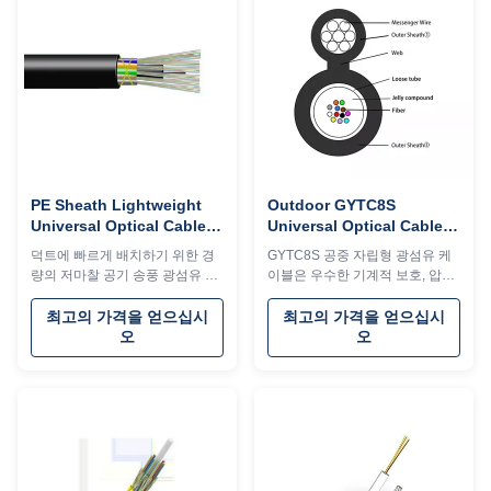
PE Sheath Lightweight
Outdoor GYTC8S
Universal Optical Cable
Universal Optical Cable
Air Blown Fiber Optic
Self Supporting 20km For
덕트에 빠르게 배치하기 위한 경
GYTC8S 공중 자립형 광섬유 케
Cable Low Friction
Aerial Installation
량의 저마찰 공기 송풍 광섬유 케
이블은 우수한 기계적 보호, 압착/
이블입니다. 작은 직경, 쉽게 접합
총격 저항으로 20km 범위를 제공
할 수 있는 반건식 코어, 내구성이
하며 -40℃ ~ +70℃에서 작동합니
최고의 가격을 얻으십시
최고의 가격을 얻으십시
뛰어난 PE 피복이 특징입니다.
다. 포괄적인 방수 기능과 설치 비
오
오
-40°C~70°C의 온도와 최대
용 절감이 특징입니다.
450N의 파쇄 하중을 견딥니다.