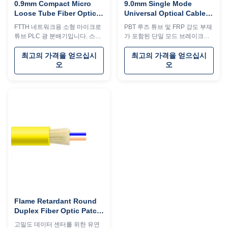
0.9mm Compact Micro
9.0mm Single Mode
Loose Tube Fiber Optic
Universal Optical Cable
Splitter For FTTH Access
Indoor 6 Core Micro
FTTH 네트워크용 소형 마이크로
PBT 루즈 튜브 및 FRP 강도 부재
Networks
Breakout Cable
튜브 PLC 광 분배기입니다. 스테
가 포함된 단일 모드 브레이크아
인리스 스틸 하우징, 정션 박스에
웃 케이블. 실내/실외 사용,
쉽게 설치, PON/CATV 시스템을
-50℃~+70℃ 범위, 2~12개 코어.
최고의 가격을 얻으십시
최고의 가격을 얻으십시
위한 안정적인 신호 분배가 특징
맞춤 길이는 최대 2KM입니다. 간
오
오
입니다.
편한 접합 및 공기 분사 설치.
Flame Retardant Round
Duplex Fiber Optic Patch
Cable For High Density
고밀도 데이터 센터를 위한 유연