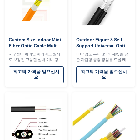
Custom Size Indoor Mini
Outdoor Figure 8 Self
Fiber Optic Cable Multi
Support Universal Optical
Core Micro Optical Cable
Cable GYFTC8S
내구성이 뛰어난 아라미드 원사
FRP 강도 부재 및 PE 재킷을 갖
LSZH Sheathing
GYXTC8Y Fiber Drop
로 보강된 고품질 실내 미니 광섬
춘 자립형 공중 광섬유 드롭 케이
Cable
유 케이블(2~144개 코어)입니다.
블. 작은 직경, 가벼운 무게, 반건
안전과 유연성을 위해 PVC/LSZH
식 코어로 접합이 용이합니다. 장
최고의 가격을 얻으십시
최고의 가격을 얻으십시
외장이 특징이며 공간이 제한된
거리 송풍 설치에 적합합니다.
오
오
설치에 이상적입니다.
2~12F 단일 모드 코어로 제공됩
니다.