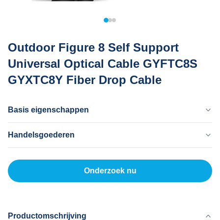
Outdoor Figure 8 Self Support
Universal Optical Cable GYFTC8S
GYXTC8Y Fiber Drop Cable
Basis eigenschappen
Land Van Herkomst
Handelsgoederen
Dongguan China
Merknaam
MOQ
MingTong
20 km
Onderzoek nu
Certificaat
Eenheidsprijs
ISO
300-2000RNB/KM
Betaalmethode
L/C, T/T
Productomschrijving