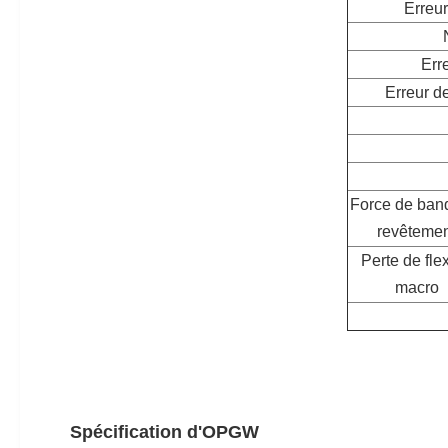
Erreur
Err
Erreur d
Force de ban
revêteme
Perte de fle
macro
Spécification d'OPGW