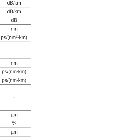
dB/km
dB/km
dB
nm
2
ps/(nm
·km)
nm
ps/(nm·km)
ps/(nm·km)
－
－
µm
%
µm