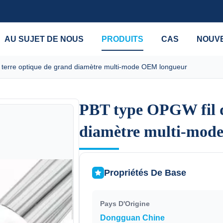
AU SUJET DE NOUS
PRODUITS
CAS
NOUV
 terre optique de grand diamètre multi-mode OEM longueur
PBT type OPGW fil d
PBT type OPGW fil d
diamètre multi-mod
diamètre multi-mod
Propriétés De Base
Pays D'Origine
Dongguan Chine