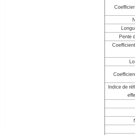
Coefficien
N
Longue
Pente d
Coefficien
Lo
Coefficien
Indice de ré
effe