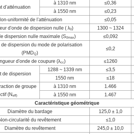
à 1310 nm
≤0,36
t d'atténuation
à 1550 nm
≤0,23
on-uniformité de l'atténuation
≤0,05
ur d'onde de dispersion nulle ( λ
)
1300 ~ 1324
0
e dispersion nulle maximale (S
)
≤0,092
0max
t de dispersion du mode de polarisation
≤0,2
(PMD
)
Q
ngueur d'onde de coupure (λ
)
≤1260
cc
1288 ~ 1339 nm
≤3,5
t de dispersion
1550 nm
≤18
fraction de groupe
à 1310 nm
1.466
ctif (N
à 1550 nm
1.467
eff)
Caractéristique géométrique
Diamètre du bardage
125,0 ± 1,0
Non-circularité du revêtement
≤1,0
Diamètre du revêtement
245,0 ± 10,0