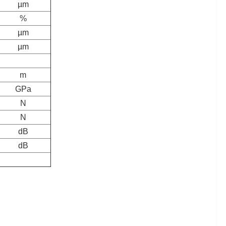
µm
%
µm
µm
m
GPa
N
N
dB
dB