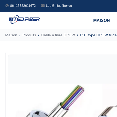
86--13322611672
Leo@mtgdfiber.cn
MAISON
Maison
/
Produits
/
Cable à fibre OPGW
/
PBT type OPGW fil de