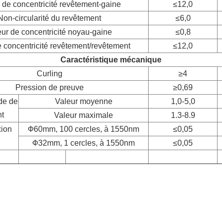
 de concentricité revêtement-gaine
≤12,0
Non-circularité du revêtement
≤6,0
eur de concentricité noyau-gaine
≤0,8
e concentricité revêtement/revêtement
≤12,0
Caractéristique mécanique
Curling
≥4
Pression de preuve
≥0,69
de de
Valeur moyenne
1,0-5,0
nt
Valeur maximale
1.3-8.9
xion
Ф60mm, 100 cercles, à 1550nm
≤0,05
Ф32mm, 1 cercles, à 1550nm
≤0,05