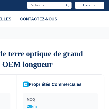
French
ELLES
CONTACTEZ-NOUS
e terre optique de grand
e terre optique de grand
e OEM longueur
e OEM longueur
Propriétés Commerciales
MOQ
20km