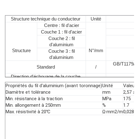
Structure technique du conducteur
Unité
Centre : fil d'acier
Couche 1 : fil d’acier
Couche 2 : fil
d'aluminium
Structure
N°/mm
Couche 3 : fil
d'aluminium
GB/T1179/C
Standard
/
Direction d'échouage de la couche
Direction
externe
Propriétés du fil d'aluminium (avant toronnage)
Unité
Valeur
Diamètre du conducteur
mm
Diamètre et tolérance
mm
2,57 ± 
Coupe transversale
mm2
Min. résistance à la traction
MPa
175
Poids du conducteur
kg/km
Min. allongement à 250mm
%
1.7
Résistance à la traction nominale
kN
Max. résistivité à 20℃
Ω·mm2/m
0,0281
Module d'élasticité
GPa
Coefficient de dilatation linéaire
10-6/℃
Max. Résistance CC à 20 ℃
Ohm/pied
C
Couche d'aluminium