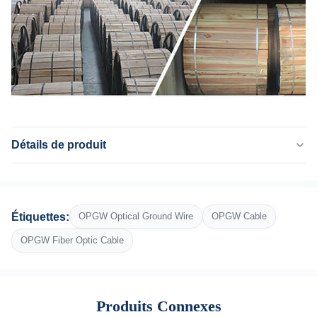
Détails de produit
Name:
câble d'opgw
Application:
Étiquettes:
OPGW Optical Ground Wire
OPGW Cable
Replacemnet de fil de masse aérien
Fiber:
OPGW Fiber Optic Cable
G652D, G657A1, G657A2
Type:
le professionnel fabrique
Produits Connexes
Cable Diameter: