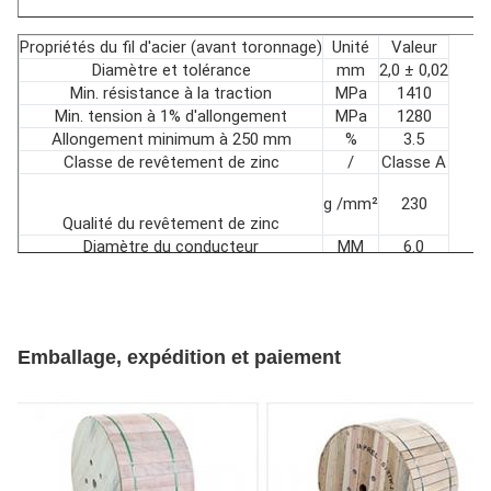
Rapport de
C
fois
pose
Couche d'acier
C
Propriétés du fil d'acier (avant toronnage)
Unité
Valeur
Diamètre et tolérance
mm
2,0 ± 0,02
Min. résistance à la traction
MPa
1410
Min. tension à 1% d'allongement
MPa
1280
Allongement minimum à 250 mm
%
3.5
Classe de revêtement de zinc
/
Classe A
g /mm²
230
Qualité du revêtement de zinc
Diamètre du conducteur
MM
6.0
Résistance à la traction nominale
KN
/
Emballage, expédition et paiement