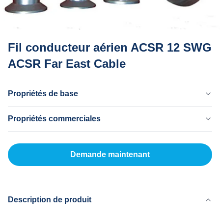
Fil conducteur aérien ACSR 12 SWG
ACSR Far East Cable
Propriétés de base
Pays D'Origine
Propriétés commerciales
Dong Guan en Chine
Nom De La Marque
MOQ
MingTong
20km
Demande maintenant
Certificat
Prix Unitaire
ISO
500-5000RNB/KM
Modèle De Produit
Mode De Paiement
OPGW
LC, T/T
Description de produit
Capacité D'Approvisionnement