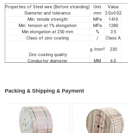
Properties of Steel wire (Before stranding)
Unit
Value
Diameter and tolerance
mm
2.0±0.02
Min. tensile strength
MPa
1410
Min. tension at 1% elongation
MPa
1280
Min elongation at 250 mm
%
3.5
Class of zinc coating
/
Class A
g /mm²
230
Zinc coating quality
Conductor diameter
MM
6.0
Rated tensile strength
KN
/
Packing & Shipping & Payment