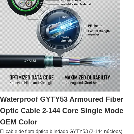
Package:
carrete hierro-de madera
Highlight:
12 cable ACSR SWG, 12 conductor de línea superior ACSR SWG,
Cable ACSR Far East
High Light:
12 SWG ACSR Wire
,
ACSR Far East Cable
,
ACSR Wire Overhead Line
Waterproof GYTY53 Armoured Fiber
Optic Cable 2-144 Core Single Mode
OEM Color
El cable de fibra óptica blindado GYTY53 (2-144 núcleos)