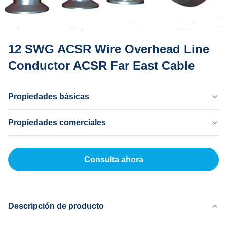
12 SWG ACSR Wire Overhead Line
Conductor ACSR Far East Cable
Propiedades básicas
País Natal
Propiedades comerciales
Dong Guan China
Nombre De La Marca
Cantidad Mínima De Pedido
MingTong
20 kilómetros
Consulta ahora
Certificado
Precio Unitario
ISO
500-5000RNB/KM
Modelo De Producto
Método De Pago
OPGW
LC, T/T
Descripción de producto
Capacidad De Suministro