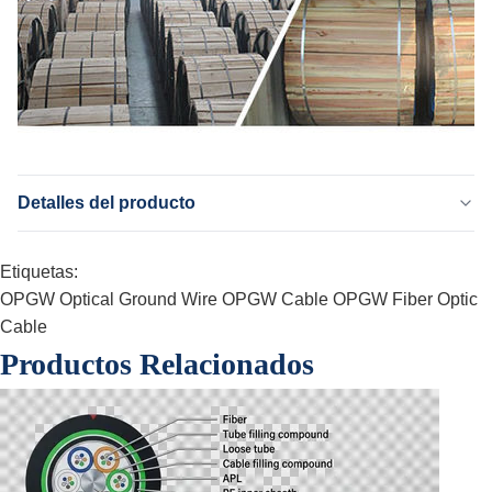
Detalles del producto
Name:
Etiquetas:
cable del opgw
Application:
OPGW Optical Ground Wire
OPGW Cable
OPGW Fiber Optic
Replacemnet del cable de toma de tierra aéreo
Cable
Fiber:
Productos Relacionados
G652D, G657A1, G657A2
Type:
el profesional fabrica
Cable Diameter:
9-18.2m m