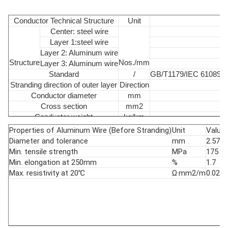
Conductor Technical Structure
Unit
Center: steel wire
Layer 1:steel wire
Layer 2: Aluminum wire
Structure
Nos./mm
Layer 3: Aluminum wire
Standard
/
GB/T1179/IEC 61089/A
Stranding direction of outer layer
Direction
Conductor diameter
mm
Cross section
mm2
Conductor weight
kg/km
Rated tensile strength
kN
Properties of Aluminum Wire (Before Stranding)
Unit
Value
Modulus of Elasticity
GPa
Diameter and tolerance
mm
2.57±0
Coefficient of linear expansion
10-6/℃
Min. tensile strength
MPa
175
Max. DC Resistance at 20℃
Ohm/ft
Min. elongation at 250mm
%
1.7
16-wi
Max. resistivity at 20℃
Ω·mm2/m
0.028
Aluminum layer
10-wi
Lay ratio
times
Steel layer
6-wi