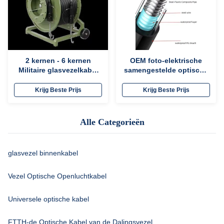
2 kernen - 6 kernen
OEM foto-elektrische
Militaire glasvezelkabel
samengestelde optische
G657A1 UV-bestendige
vezelkabel 12 kern
aanpasbare lengte
hybride vezelkabel
Krijg Beste Prijs
Krijg Beste Prijs
GYXTW RVV
Alle Categorieën
glasvezel binnenkabel
Vezel Optische Openluchtkabel
Universele optische kabel
FTTH-de Optische Kabel van de Dalingsvezel