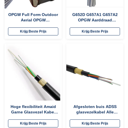
OPGW Full Form Outdoor
G652D G657A1 G657A2
Aerial OPGW
OPGW Aarddraad
Glasvezelkabel Grote
Unitube Glasvezel Kabel
glasvezelcapaciteit 72
Krijg Beste Prijs
Krijg Beste Prijs
kern
Hoge flexibiliteit Amaid
Afgesloten buis ADSS
Garne Glasvezel Kabel
glasvezelkabel Alle
Zelf Ondersteuning ADSS
dielektrische
Glasvezel Lichtgewicht
zelfdragende
Krijg Beste Prijs
Krijg Beste Prijs