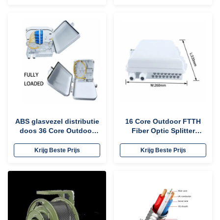
luchtvezelkabel
ABS glasvezel distributie
16 Core Outdoor FTTH
doos 36 Core Outdoor
Fiber Optic Splitter
Gebruik Glasvezel
Terminal Box 0,8 mm 1,0
Terminatie Doos OEM
mm 1,2 mm Dikte
Krijg Beste Prijs
Krijg Beste Prijs
Grootte