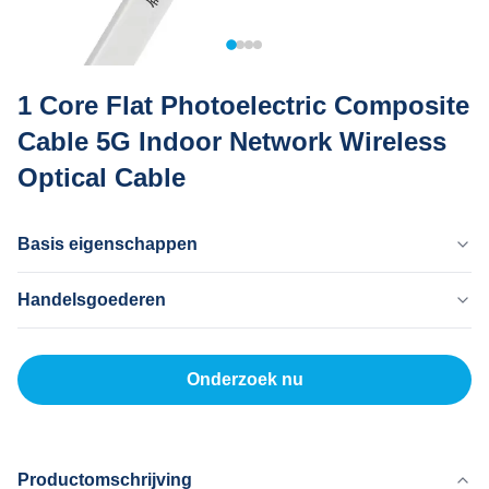
1 Core Flat Photoelectric Composite
Cable 5G Indoor Network Wireless
Optical Cable
Basis eigenschappen
Land Van Herkomst
Handelsgoederen
Dongguan China
Merknaam
MOQ
MingTong
20 km
Onderzoek nu
Certificaat
Eenheidsprijs
ISO
500-5000RNB/KM
Betaalmethode
L/C, T/T
Productomschrijving