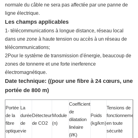
normale du câble ne sera pas affectée par une panne de
ligne électrique.
Les champs applicables
1- télécommunications à longue distance, réseau local
dans une zone à haute tension ou accès à un réseau de
télécommunications;
2Pour le système de transmission d'énergie, beaucoup de
zones de tonnerre et une forte inerference
électromagnétique.
Date technique: ((pour une fibre à 24 cœurs, une
portée de 800 m)
Coefficient
Portée
La
Tensions de
de
de la
durée
Détecteur
Module
Poids
fonctionnement
dilatation
fibre
de
de CO2
(n)
(kg/km)
en toute
linéaire
optique
vie
sécurité
(l/K)