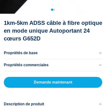
1km-5km ADSS câble à fibre optique
en mode unique Autoportant 24
cœurs G652D
Propriétés de base
Pays D'Origine
Propriétés commerciales
Dongguan Chine
Nom De La Marque
MOQ
MingTong
20km
Demande maintenant
Certificat
Prix Unitaire
ISO
500-5000RNB/KM
Mode De Paiement
LC, T/T
Description de produit