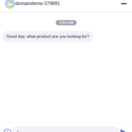
OPGW-vezelkabel
domaindemo-379891
3:54 AM
Good day, what product are you looking for?
Mr. Leo
Leo@mtgdfiber.cn
+8613322611672
Onderzoek Nu
Thuis
Producten
Over ons
Fabrieksreis
Kwaliteitscontrole
Contacteer ons
Vraag een offerte aan
© 2026 Dongguan Mingtong Optoelectronics Co., Ltd. All Rights Reserved.